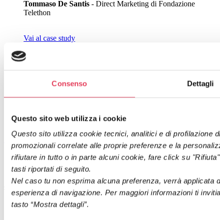
Tommaso De Santis
- Direct Marketing di Fondazione
Telethon
Vai al case study
Integrazioni
Si integra con gli strumenti che usi già
Consenso
Dettagli
CRM, eCommerce, adv platform, analytics e altri sistemi: magnews
si collega al tuo ecosistema
per far lavorare meglio dati, azioni e
misurazione.
Questo sito web utilizza i cookie
Questo sito utilizza cookie tecnici, analitici e di profilazione 
promozionali correlate alle proprie preferenze e la personaliz
rifiutare in tutto o in parte alcuni cookie, fare click su "Rifiu
tasti riportati di seguito.
Nel caso tu non esprima alcuna preferenza, verrà applicata di d
esperienza di navigazione. Per maggiori informazioni ti inviti
tasto “Mostra dettagli”.