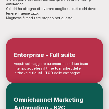
automation.
C’è chi ha bisogno di lavorare meglio sui dati e chi deve
tenere insieme tutto.
Magnews è modulare proprio per questo.
Enterprise - Full suite
Acquisisci maggiore autonomia con il tuo team
interno,
accelera il time to market
delle
iniziative e
riduci il TCO
delle campagne.
Omnichannel Marketing
Automation - B2C