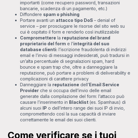
importanti (come recupero password, transazioni
bancarie, scadenza di un pagamento, etc.)
Diffondere
spam o phishing
Portare avanti un
attacco tipo DoS
– denial of
service – per prosciugare le risorse del sito web su
cui è ospitato il form e renderlo così inutilizzabile
Compromettere
la
reputazione del brand
proprietario del form
e l’
integrità del suo
database clienti:
l’iscrizione fraudolenta di indirizzi
email e l’invio di messaggi indesiderati, può tradursi in
un’alta percentuale di segnalazioni spam, hard
bounce e spam trap che, oltre a danneggiare la
reputazione, può portare a problemi di deliverability e
complicazioni di carattere privacy
Danneggiare la
reputazione
dell’
Email Service
Provider
che si occupa dell’invio delle email
generate dalla compilazione del form: l’attacco può
causare l’inserimento in
Blacklist
(es. Spamhaus) di
alcuni suoi
IP
o dell’intero range dei suoi IP di invio,
compromettendo così la sua capacità di inviare
correttamente le email dei suoi clienti.
Come verificare se i tuoi