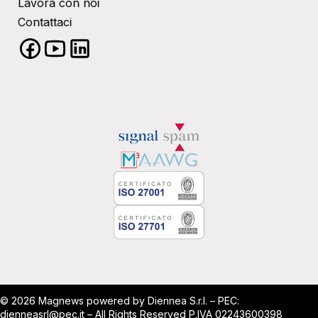
Lavora con noi
Contattaci
© 2026 Magnews powered by Diennea S.r.l. – PEC:
dienneasrl@pec.it – All Rights Reserved P.IVA 02243600398