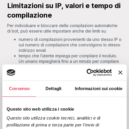
Limitazioni su IP, valori e tempo di
compilazione
Per individuare e bloccare delle compilazioni automatiche
di bot, può essere utile impostare anche dei limiti su:
numero di compilazioni provenienti da uno stesso IP o
sul numero di compilazioni che coinvolgono lo stesso
indirizzo email.
tempo che l’utente impiega per compilare il modulo.
Un umano impiegherà fino a un minuto per compilare
un paio di campi, mentre un bot può farlo in un
secondo.
E il Double Opt-In?
Consenso
Dettagli
Informazioni sui cookie
Questa procedura prevede che l’utente che si è iscritto
riceva sulla sua casella di posta un’email con un link univoco
da cliccare per confermare la registrazione al servizio
Questo sito web utilizza i cookie
richiesto.
Questo sito utilizza cookie tecnici, analitici e di 
Implementando il Double Opt-In senza altra protezione, i
profilazione di prima e terza parte per l'invio di 
tuoi form saranno comunque esposti a List bombing e a