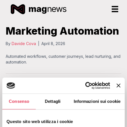
Marketing Automation
By
Davide Cova
|
April 8, 2026
Automated workflows, customer journeys, lead nurturing, and
automation.
Consenso
Dettagli
Informazioni sui cookie
Faenza
Viale G. Marconi, 30/14 – 48018 Faenza (RA)
Questo sito web utilizza i cookie
+39 0546 066100