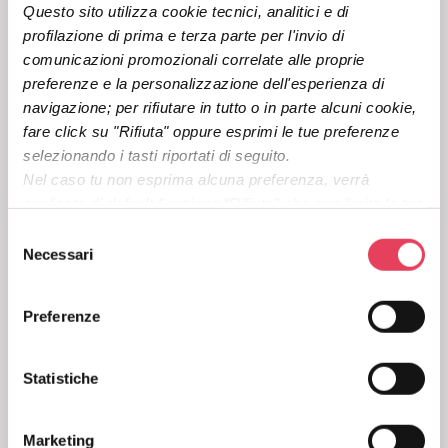
Questo sito utilizza cookie tecnici, analitici e di 
Paris
7 Rue Meyerbeer – 75009 Paris (France)
profilazione di prima e terza parte per l'invio di 
Milan
Via Donatello, 30 –20131 Milano (MI)
comunicazioni promozionali correlate alle proprie 
+39 02 45374600
preferenze e la personalizzazione dell'esperienza di 
navigazione; per rifiutare in tutto o in parte alcuni cookie, 
fare click su "Rifiuta" oppure esprimi le tue preferenze 
selezionando i tasti riportati di seguito.
Nel caso tu non esprima alcuna preferenza, verrà 
Magnews has received the
highest commercial reliability
applicata di default l'opzione “Rifiuta” che non limita la tua 
rating.
esperienza di navigazione. Per maggiori informazioni ti 
S
Corporate
invitiamo a consultare la 
Privacy Policy 
del sito o il tasto 
Necessari
e
“Mostra dettagli”.
l
Privacy Policy
e
Cookies
Preferenze
z
Terms of Service​
i
Anti Spam Policy
o
Statistiche
Special service conditions​
n
Delibera AGCOM
e
Marketing