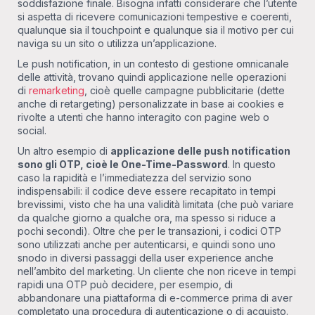
soddisfazione finale. Bisogna infatti considerare che l’utente
si aspetta di ricevere comunicazioni tempestive e coerenti,
qualunque sia il touchpoint e qualunque sia il motivo per cui
naviga su un sito o utilizza un’applicazione.
Le push notification, in un contesto di gestione omnicanale
delle attività, trovano quindi applicazione nelle operazioni
di
remarketing
, cioè quelle campagne pubblicitarie (dette
anche di retargeting) personalizzate in base ai cookies e
rivolte a utenti che hanno interagito con pagine web o
social.
Un altro esempio di
applicazione delle push notification
sono gli OTP, cioè le One-Time-Password
. In questo
caso la rapidità e l’immediatezza del servizio sono
indispensabili: il codice deve essere recapitato in tempi
brevissimi, visto che ha una validità limitata (che può variare
da qualche giorno a qualche ora, ma spesso si riduce a
pochi secondi). Oltre che per le transazioni, i codici OTP
sono utilizzati anche per autenticarsi, e quindi sono uno
snodo in diversi passaggi della user experience anche
nell’ambito del marketing. Un cliente che non riceve in tempi
rapidi una OTP può decidere, per esempio, di
abbandonare una piattaforma di e-commerce prima di aver
completato una procedura di autenticazione o di acquisto.