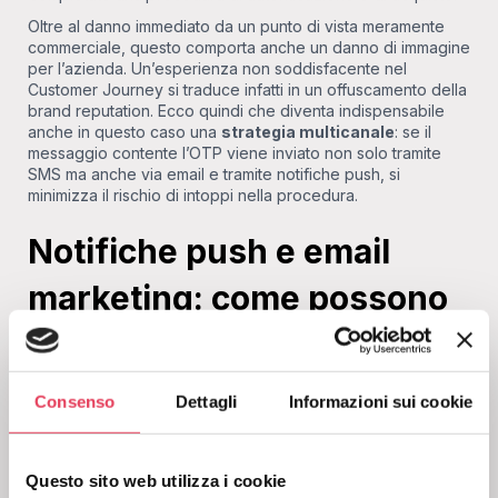
Oltre al danno immediato da un punto di vista meramente
commerciale, questo comporta anche un danno di immagine
per l’azienda. Un’esperienza non soddisfacente nel
Customer Journey si traduce infatti in un offuscamento della
brand reputation. Ecco quindi che diventa indispensabile
anche in questo caso una
strategia multicanale
: se il
messaggio contente l’OTP viene inviato non solo tramite
SMS ma anche via email e tramite notifiche push, si
minimizza il rischio di intoppi nella procedura.
Notifiche push e email
marketing: come possono
completarsi?
Le attività di email marketing possono trarre vantaggi
Consenso
Dettagli
Informazioni sui cookie
significativi da una sinergia con le notifiche push. Per
esempio, l’email potrebbe illustrare in modo approfondito le
caratteristiche di un’offerta promozionale, e le push
notification potrebbero richiamare l’attenzione sulla
Questo sito web utilizza i cookie
scadenza. Oppure, una notifica push potrebbe invitare il