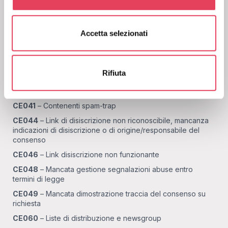
automatici (es. form non protetto da controllo CAPTCHA)
n
CE031
– Comprati da terze parti
s
CE032
– Prestati/Regalati
Accetta selezionati
e
n
CE035
– Elenchi pubblici
s
CE036
– Harvesting
o
Rifiuta
CE038
– Clienti B2C senza consenso
CE040
– Inutilizzati da più di 12 mesi
CE041
– Contenenti spam-trap
CE044
– Link di disiscrizione non riconoscibile, mancanza
indicazioni di disiscrizione o di origine/responsabile del
consenso
CE046
– Link disiscrizione non funzionante
CE048
– Mancata gestione segnalazioni abuse entro
termini di legge
CE049
– Mancata dimostrazione traccia del consenso su
richiesta
CE060
– Liste di distribuzione e newsgroup