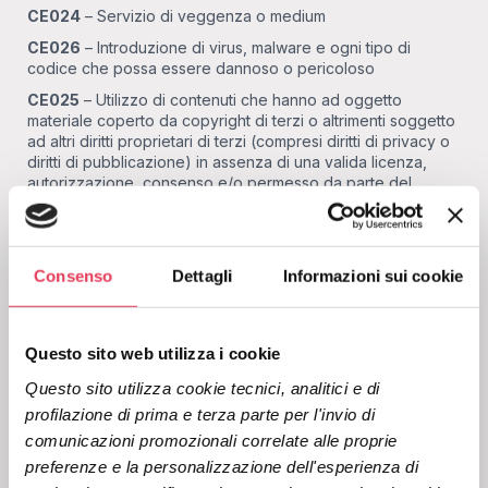
CE024
– Servizio di veggenza o medium
CE026
– Introduzione di virus, malware e ogni tipo di
codice che possa essere dannoso o pericoloso
CE025
– Utilizzo di contenuti che hanno ad oggetto
materiale coperto da copyright di terzi o altrimenti soggetto
ad altri diritti proprietari di terzi (compresi diritti di privacy o
diritti di pubblicazione) in assenza di una valida licenza,
autorizzazione, consenso e/o permesso da parte del
legittimo titolare (o licenziante)
CE027
– Qualsiasi attività promozionale contenente segni
distintivi e marchi di titolarità di terze parti, siano o meno
artefatti, modificati e/o idonei a creare un rischio di
Consenso
Dettagli
Informazioni sui cookie
confusione con marchi e segni distintivi di imprese, prodotti
e/o servizi altrui o da indurre in inganno il pubblico, in
mancanza di autorizzazione, licenza o altro valido
Questo sito web utilizza i cookie
permesso all’uso legittimo dei medesimi da parte dei
legittimi titolari (o licenzianti) dei relativi diritti morali e di
Questo sito utilizza cookie tecnici, analitici e di 
sfruttamento economico
profilazione di prima e terza parte per l'invio di 
CE051
– Messaggio non riconducibile al consenso
comunicazioni promozionali correlate alle proprie 
CE052
– Messaggio con mittente/alias e/o oggetto generici
preferenze e la personalizzazione dell'esperienza di 
tali da non identificare la persona fisica o giuridica per