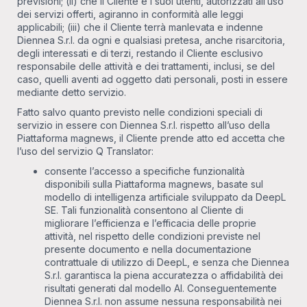
previsioni; (ii) che il Cliente e i suoi utenti, autorizzati all’uso
dei servizi offerti, agiranno in conformità alle leggi
applicabili; (iii) che il Cliente terrà manlevata e indenne
Diennea S.r.l. da ogni e qualsiasi pretesa, anche risarcitoria,
degli interessati e di terzi, restando il Cliente esclusivo
responsabile delle attività e dei trattamenti, inclusi, se del
caso, quelli aventi ad oggetto dati personali, posti in essere
mediante detto servizio.
Fatto salvo quanto previsto nelle condizioni speciali di
servizio in essere con Diennea S.r.l. rispetto all’uso della
Piattaforma magnews, il Cliente prende atto ed accetta che
l’uso del servizio Q Translator:
consente l’accesso a specifiche funzionalità
disponibili sulla Piattaforma magnews, basate sul
modello di intelligenza artificiale sviluppato da DeepL
SE. Tali funzionalità consentono al Cliente di
migliorare l’efficienza e l’efficacia delle proprie
attività, nel rispetto delle condizioni previste nel
presente documento e nella documentazione
contrattuale di utilizzo di DeepL, e senza che Diennea
S.r.l. garantisca la piena accuratezza o affidabilità dei
risultati generati dal modello AI. Conseguentemente
Diennea S.r.l. non assume nessuna responsabilità nei