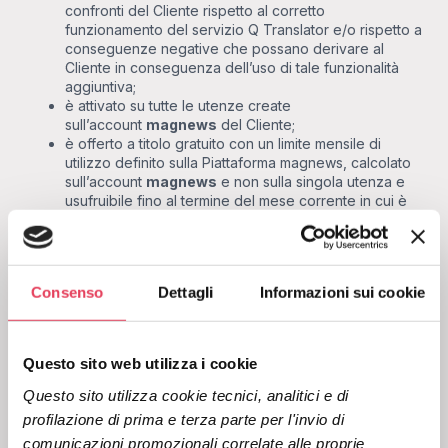
confronti del Cliente rispetto al corretto
funzionamento del servizio Q Translator e/o rispetto a
conseguenze negative che possano derivare al
Cliente in conseguenza dell’uso di tale funzionalità
aggiuntiva;
è attivato su tutte le utenze create
sull’account
magnews
del Cliente;
è offerto a titolo gratuito con un limite mensile di
utilizzo definito sulla Piattaforma magnews, calcolato
sull’account
magnews
e non sulla singola utenza e
usufruibile fino al termine del mese corrente in cui è
stato attivato o rinnovato il servizio Q Translator.
Oltrepassato tale limite, il servizio Q Translator non
sarà più accessibile fino al termine del mese corrente
in cui è stato attivato o rinnovato il servizio Q
Consenso
Dettagli
Informazioni sui cookie
Translator; qualora il Cliente desideri estendere il
proprio limite di utilizzo sarà necessario contattare il
proprio referente magnews;
è collegato al contratto di licenza d’uso della
Questo sito web utilizza i cookie
Piattaforma
magnews
, per quanto il Cliente potrà in
ogni momento cessare l’uso di questa specifica
Questo sito utilizza cookie tecnici, analitici e di 
funzionalità continuando ad utilizzare la
profilazione di prima e terza parte per l'invio di 
piattaforma
magnews
come da relativo Contratto tra
comunicazioni promozionali correlate alle proprie 
le Parti. Diversamente, il venir meno del contratto di