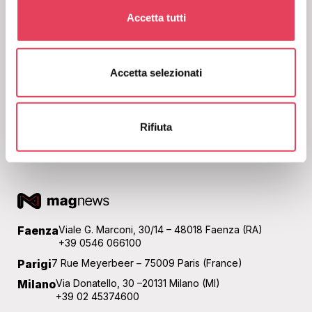
c
Accetta tutti
o
Consulta le precedenti versioni del documento:
n
s
Clicca qui
,
se desideri consultare e scaricare il documento Q
Accetta selezionati
Translator: Termini e Condizioni di Diennea S.r.l. valido fino al
e
27/01
/2025
n
s
o
Rifiuta
Faenza
Viale G. Marconi, 30/14 – 48018 Faenza (RA)
+39 0546 066100
Parigi
7 Rue Meyerbeer – 75009 Paris (France)
Milano
Via Donatello, 30 –20131 Milano (MI)
+39 02 45374600