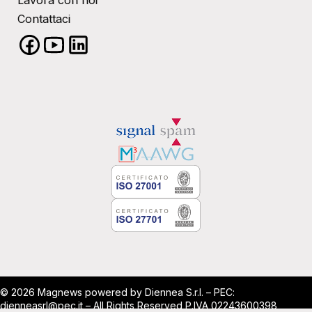
Contattaci
© 2026 Magnews powered by Diennea S.r.l. – PEC:
dienneasrl@pec.it – All Rights Reserved P.IVA 02243600398