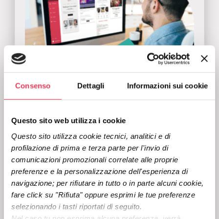
Consenso
Dettagli
Informazioni sui cookie
Questo sito web utilizza i cookie
Questo sito utilizza cookie tecnici, analitici e di 
profilazione di prima e terza parte per l'invio di 
comunicazioni promozionali correlate alle proprie 
SMS e Email
preferenze e la personalizzazione dell'esperienza di 
navigazione; per rifiutare in tutto o in parte alcuni cookie, 
Transazionali: la
fare click su "Rifiuta" oppure esprimi le tue preferenze 
guida completa
selezionando i tasti riportati di seguito.
Nel caso tu non esprima alcuna preferenza, verrà 